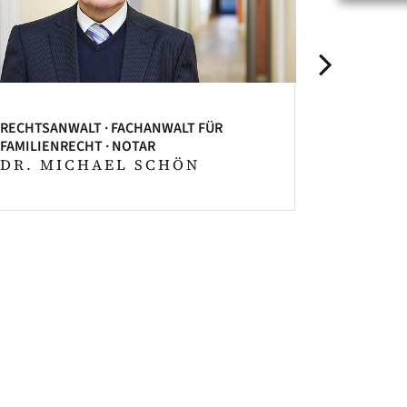
RECHTSANWALT · FACHANWALT FÜR
RECHTSANW
FAMILIENRECHT · NOTAR
INSOLVENZ
DR. MICHAEL SCHÖN
SUSANN