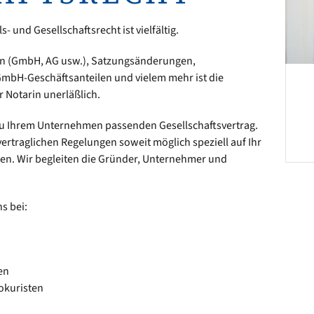
- und Gesellschaftsrecht ist vielfältig.
ten (GmbH, AG usw.), Satzungsänderungen,
bH-Geschäftsanteilen und vielem mehr ist die
 Notarin unerläßlich.
RECHTSANWÄLTIN · FACHANWÄLTIN FÜR
INSOLVENZRECHT · NOTARIN
zu Ihrem Unternehmen passenden Gesellschaftsvertrag.
SUSANNE MÜLLER-HEEG
vertraglichen Regelungen soweit möglich speziell auf Ihr
n. Wir begleiten die Gründer, Unternehmer und
s bei:
en
okuristen