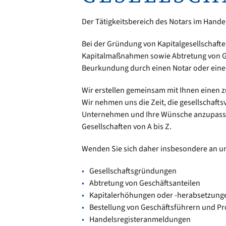
Der Tätigkeitsbereich des Notars im Handels
Bei der Gründung von Kapitalgesellschaf
Kapitalmaßnahmen sowie Abtretung von Gm
Beurkundung durch einen Notar oder einer
RECHTSANWALT · FACHANWALT FÜR
FAMILIENRECHT · NOTAR
Wir erstellen gemeinsam mit Ihnen einen 
DR. MICHAEL SCHÖN
Wir nehmen uns die Zeit, die gesellschafts
Unternehmen und Ihre Wünsche anzupasse
Gesellschaften von A bis Z.
Wenden Sie sich daher insbesondere an un
Gesellschaftsgründungen
Abtretung von Geschäftsanteilen
Kapitalerhöhungen oder -herabsetzung
Bestellung von Geschäftsführern und Pr
Handelsregisteranmeldungen